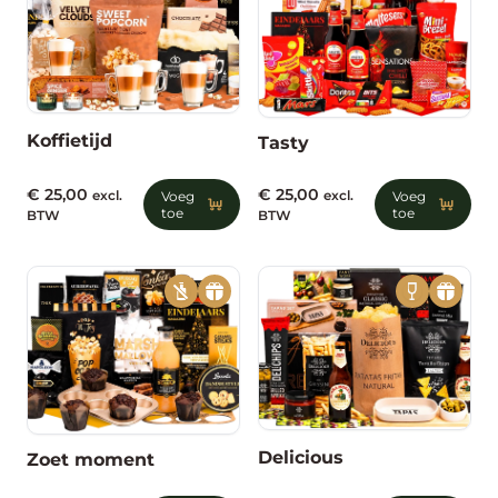
Koffietijd
Tasty
€
25,00
€
25,00
excl.
Voeg
excl.
Voeg
toe
toe
BTW
BTW
Delicious
Zoet moment