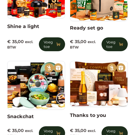
Shine a light
Ready set go
€
35,00
€
35,00
excl.
Voeg
excl.
Voeg
toe
toe
BTW
BTW
Thanks to you
Snackchat
€
35,00
€
35,00
excl.
Voeg
excl.
Voeg