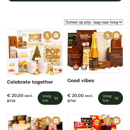
Good vibes
Celebrate together
€
20,00
€
20,00
excl.
Voeg
excl.
Voeg
toe
toe
BTW
BTW