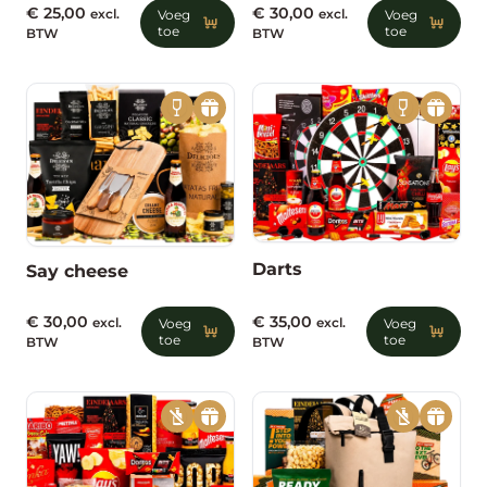
€
30,00
€
25,00
excl.
Voeg
excl.
Voeg
toe
toe
BTW
BTW
Darts
Say cheese
€
30,00
€
35,00
excl.
Voeg
excl.
Voeg
toe
toe
BTW
BTW