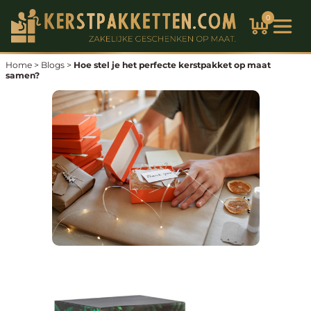
Ga
0
naar
de
inhoud
Home
>
Blogs
>
Hoe stel je het perfecte kerstpakket op maat
samen?