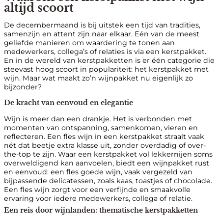
altijd scoort
De decembermaand is bij uitstek een tijd van tradities,
samenzijn en attent zijn naar elkaar. Eén van de meest
geliefde manieren om waardering te tonen aan
medewerkers, collega’s of relaties is via een kerstpakket.
En in de wereld van kerstpakketten is er één categorie die
steevast hoog scoort in populariteit: het kerstpakket met
wijn. Maar wat maakt zo’n wijnpakket nu eigenlijk zo
bijzonder?
De kracht van eenvoud en elegantie
Wijn is meer dan een drankje. Het is verbonden met
momenten van ontspanning, samenkomen, vieren en
reflecteren. Een fles wijn in een kerstpakket straalt vaak
nét dat beetje extra klasse uit, zonder overdadig of over-
the-top te zijn. Waar een kerstpakket vol lekkernijen soms
overweldigend kan aanvoelen, biedt een wijnpakket rust
en eenvoud: een fles goede wijn, vaak vergezeld van
bijpassende delicatessen, zoals kaas, toastjes of chocolade.
Een fles wijn zorgt voor een verfijnde en smaakvolle
ervaring voor iedere medewerkers, collega of relatie.
Een reis door wijnlanden: thematische kerstpakketten