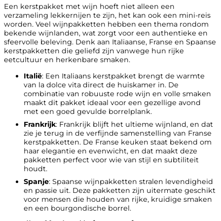
Een kerstpakket met wijn hoeft niet alleen een
verzameling lekkernijen te zijn, het kan ook een mini-reis
worden. Veel wijnpakketten hebben een thema rondom
bekende wijnlanden, wat zorgt voor een authentieke en
sfeervolle beleving. Denk aan Italiaanse, Franse en Spaanse
kerstpakketten die geliefd zijn vanwege hun rijke
eetcultuur en herkenbare smaken.
Italië
: Een Italiaans kerstpakket brengt de warmte
van la dolce vita direct de huiskamer in. De
combinatie van robuuste rode wijn en volle smaken
maakt dit pakket ideaal voor een gezellige avond
met een goed gevulde borrelplank.
Frankrijk
: Frankrijk blijft het ultieme wijnland, en dat
zie je terug in de verfijnde samenstelling van Franse
kerstpakketten. De Franse keuken staat bekend om
haar elegantie en evenwicht, en dat maakt deze
pakketten perfect voor wie van stijl en subtiliteit
houdt.
Spanje
: Spaanse wijnpakketten stralen levendigheid
en passie uit. Deze pakketten zijn uitermate geschikt
voor mensen die houden van rijke, kruidige smaken
en een bourgondische borrel.