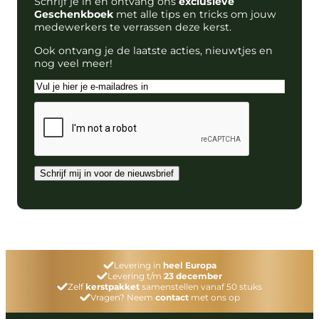
Schrijf je in en ontvang ons
exclusieve
Geschenkboek
met alle tips en tricks om jouw
medewerkers te verrassen deze kerst.
Ook ontvang je de laatste acties, nieuwtjes en
nog veel meer!
E-
mailadres
CAPTCHA
Schrijf mij in voor de nieuwsbrief
Levering in
heel Europa
Levering t/m
23 december
Zelf
kerstpakket
samenstellen vanaf 50 stuks
Vragen? Neem
contact
met ons op