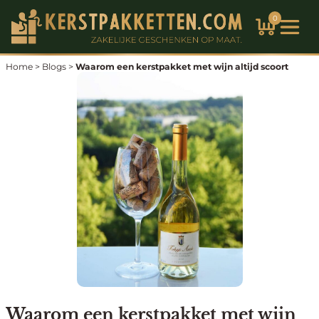
Ga
0
naar
de
inhoud
Home
>
Blogs
>
Waarom een kerstpakket met wijn altijd scoort
Waarom een kerstpakket met wijn