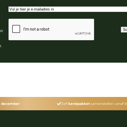
E-
mailadres
CAPTCHA
Sc
uw
n
3 december
Zelf
kerstpakket
samenstellen vanaf 5