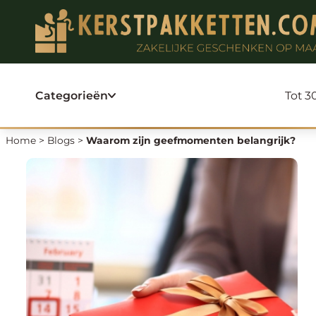
Ga
naar
de
inhoud
Categorieën
Tot 30
Home
>
Blogs
>
Waarom zijn geefmomenten belangrijk?