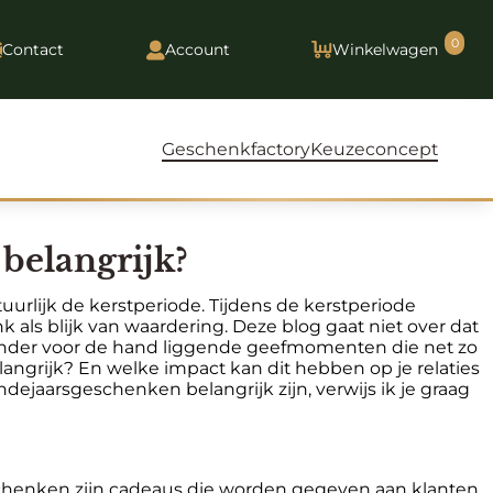
0
Contact
Account
Winkelwagen
Geschenkfactory
Keuzeconcept
elangrijk?
rlijk de kerstperiode. Tijdens de kerstperiode
ls blijk van waardering. Deze blog gaat niet over dat
minder voor de hand liggende geefmomenten die net zo
grijk? En welke impact kan dit hebben op je relaties
ejaarsgeschenken belangrijk zijn, verwijs ik je graag
chenken zijn cadeaus die worden gegeven aan klanten,