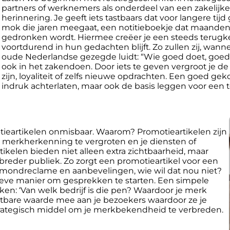
partners of werknemers als onderdeel van een zakelijke 
herinnering. Je geeft iets tastbaars dat voor langere t
mok die jaren meegaat, een notitieboekje dat maanden g
gedronken wordt. Hiermee creëer je een steeds terugker
voortdurend in hun gedachten blijft. Zo zullen zij, wann
oude Nederlandse gezegde luidt: “Wie goed doet, goe
ook in het zakendoen. Door iets te geven vergroot je de 
zijn, loyaliteit of zelfs nieuwe opdrachten. Een goed ge
indruk achterlaten, maar ook de basis leggen voor een
motieartikelen onmisbaar. Waarom? Promotieartikelen zijn
merkherkenning te vergroten en je diensten of
kelen bieden niet alleen extra zichtbaarheid, maar
breder publiek. Zo zorgt een promotieartikel voor een
ot-mondreclame en aanbevelingen, wie wil dat nou niet?
ieve manier om gesprekken te starten. Een simpele
n: ‘Van welk bedrijf is die pen? Waardoor je merk
stbare waarde mee aan je bezoekers waardoor ze je
 strategisch middel om je merkbekendheid te verbreden.