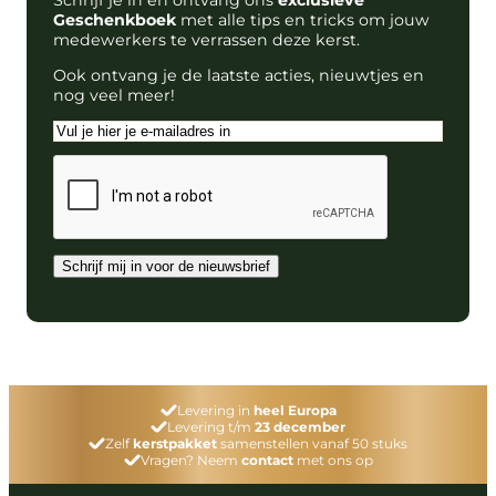
Geschenkboek
met alle tips en tricks om jouw
medewerkers te verrassen deze kerst.
Ook ontvang je de laatste acties, nieuwtjes en
nog veel meer!
E-
mailadres
CAPTCHA
Schrijf mij in voor de nieuwsbrief
Levering in
heel Europa
Levering t/m
23 december
Zelf
kerstpakket
samenstellen vanaf 50 stuks
Vragen? Neem
contact
met ons op