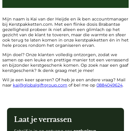
Mijn naam is Kai van der Heijde en ik ben accountmanager
bij Kerstpakketten.com. Met een flinke dosis Brabantse
gezelligheid probeer ik niet alleen een glimlach op het
gezicht van de klant te toveren, maar die warmte en sfeer
ook terug te laten komen in onze kerstpakketten én in het
hele proces rondom het organiseren ervan.
Mijn doel? Onze klanten volledig ontzorgen, zodat we
samen op een leuke en prettige manier tot een verrassend
en bijzonder kerstgeschenk komen. Op zoek naar een gaaf
kerstgeschenk? Ik denk graag met je mee!
Wil je een keer sparren? Of heb je een andere vraag? Mail
naar
kai@globalgiftgroup.com
of bel me op
0884049624
.
Laat je verrassen
Schrijf je in en ontvang ons
exclusieve