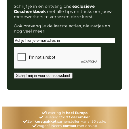
Schrijf je in en ontvang ons
exclusieve
Geschenkboek
met alle tips en tricks om jouw
medewerkers te verrassen deze kerst.
Ook ontvang je de laatste acties, nieuwtjes en
nog veel meer!
E-
mailadres
CAPTCHA
Schrijf mij in voor de nieuwsbrief
Levering in
heel Europa
Levering t/m
23 december
Zelf
kerstpakket
samenstellen vanaf 50 stuks
Vragen? Neem
contact
met ons op