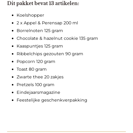
Beschrijving
a
Dit pakket bevat 13 artikelen:
n
t
Koelshopper
a
2 x Appel & Perensap 200 ml
l
Borrelnoten 125 gram
Chocolate & hazelnut cookie 135 gram
Kaaspuntjes 125 gram
Ribbelchips gezouten 90 gram
Popcorn 120 gram
Toast 80 gram
Zwarte thee 20 zakjes
Pretzels 100 gram
Eindejaarsmagazine
Feestelijke geschenkverpakking