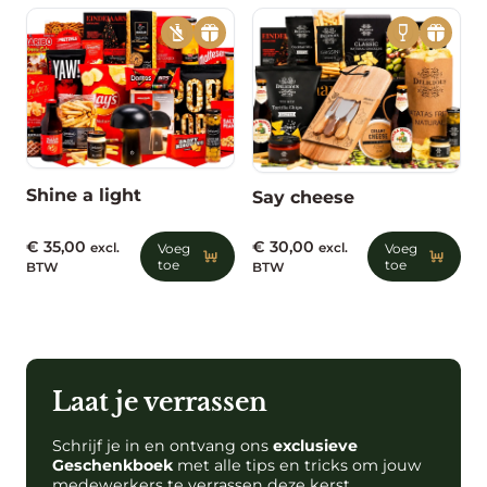
Shine a light
Say cheese
€
35,00
€
30,00
excl.
Voeg
excl.
Voeg
toe
toe
BTW
BTW
Laat je verrassen
Schrijf je in en ontvang ons
exclusieve
Geschenkboek
met alle tips en tricks om jouw
medewerkers te verrassen deze kerst.