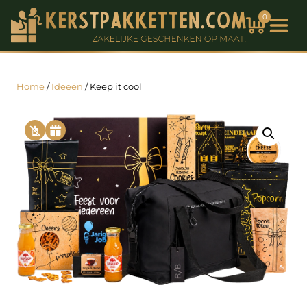
0
Home
/
Ideeën
/ Keep it cool