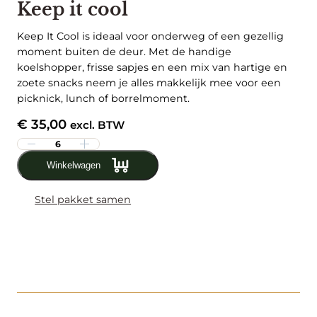
Keep it cool
Keep It Cool is ideaal voor onderweg of een gezellig
moment buiten de deur. Met de handige
koelshopper, frisse sapjes en een mix van hartige en
zoete snacks neem je alles makkelijk mee voor een
picknick, lunch of borrelmoment.
€
35,00
excl. BTW
K
e
Winkelwagen
e
p
Stel pakket samen
i
t
c
o
o
l
a