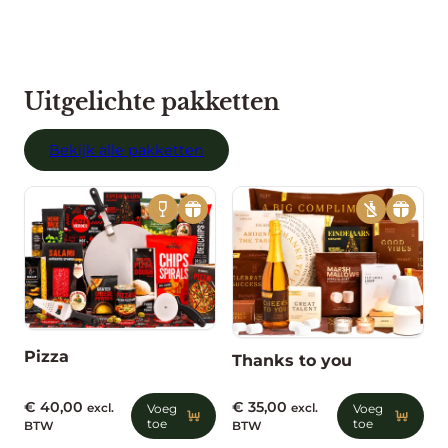
Uitgelichte pakketten
Bekijk alle pakketten
Pizza
Thanks to you
€
40,00
€
35,00
excl.
Voeg
excl.
Voeg
toe
toe
BTW
BTW