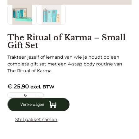
The Ritual of Karma – Small
Gift Set
Trakteer jezelf of iemand van wie je houdt op een
complete gift set met een 4-step body routine van
The Ritual of Karma.
€
25,90
excl. BTW
T
h
Winkelwagen
e
R
Stel pakket samen
i
t