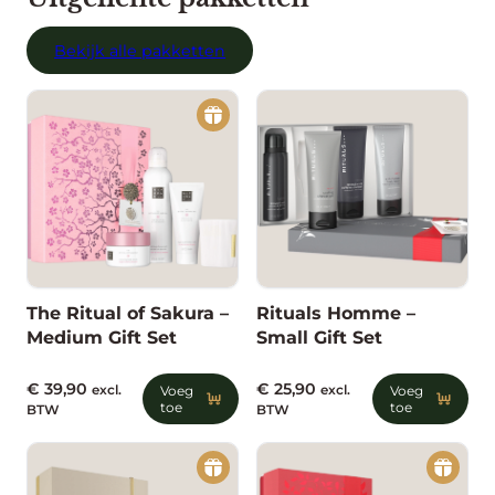
e
t
Bekijk alle pakketten
a
a
n
t
a
l
The Ritual of Sakura –
Rituals Homme –
Medium Gift Set
Small Gift Set
€
39,90
€
25,90
excl.
Voeg
excl.
Voeg
toe
toe
BTW
BTW