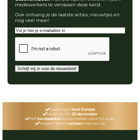
medewerkers te verrassen deze kerst.
Ook ontvang je de laatste acties, nieuwtjes en
nog veel meer!
E-
mailadres
CAPTCHA
Schrijf mij in voor de nieuwsbrief
Levering in
heel Europa
Levering t/m
23 december
Zelf
kerstpakket
samenstellen vanaf 50 stuks
Vragen? Neem
contact
met ons op