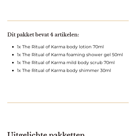
u
a
l
o
f
Beschrijving
K
Dit pakket bevat 4 artikelen:
a
r
1x The Ritual of Karma body lotion 70ml
m
1x The Ritual of Karma foaming shower gel 50ml
a
1x The Ritual of Karma mild body scrub 70ml
–
1x The Ritual of Karma body shimmer 30ml
S
m
a
l
l
G
i
f
t
S
Uitgelichte pakketten