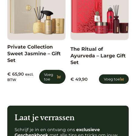
Private Collection
The Ritual of
Sweet Jasmine – Gift
Ayurveda – Large Gift
Set
Set
€
65,90
excl.
Voeg
€
49,90
toe
Voeg toe
BTW
Laat je verrassen
Schrijf je in en ontvang ons
exclusieve
Geschenkboek
met alle tips en tricks om jouw