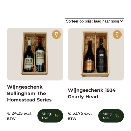
en maak van deze kerst een
onvergetelijk moment!
Wijngeschenk
Wijngeschenk 1924
Bellingham The
Gnarly Head
Homestead Series
€
24,25
€
32,75
excl.
Voeg
excl.
Voeg
toe
toe
BTW
BTW