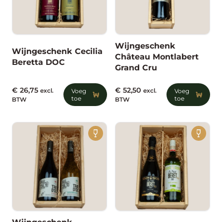
Wijngeschenk
Wijngeschenk Cecilia
Château Montlabert
Beretta DOC
Grand Cru
€
26,75
€
52,50
excl.
Voeg
excl.
Voeg
toe
toe
BTW
BTW