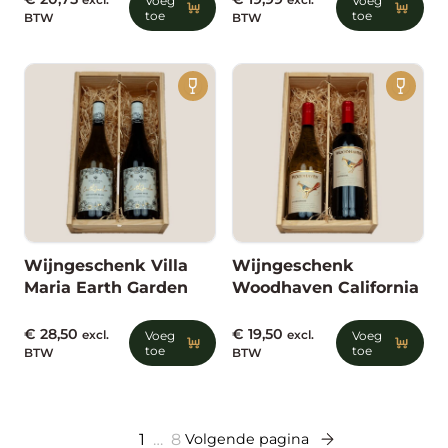
excl.
Voeg
excl.
Voeg
toe
toe
BTW
BTW
Wijngeschenk Villa
Wijngeschenk
Maria Earth Garden
Woodhaven California
€
28,50
€
19,50
excl.
Voeg
excl.
Voeg
toe
toe
BTW
BTW
1
…
8
Volgende pagina