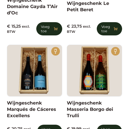
Wijngeschenk
Wijngeschenk Le
Domaine Gayda T’Air
Petit Beret
d’Oc
€
15,25
€
23,75
excl.
Voeg
excl.
Voeg
toe
toe
BTW
BTW
Wijngeschenk
Wijngeschenk
Marqués de Cáceres
Masseria Borgo dei
Excellens
Trulli
€
20,75
€
19,99