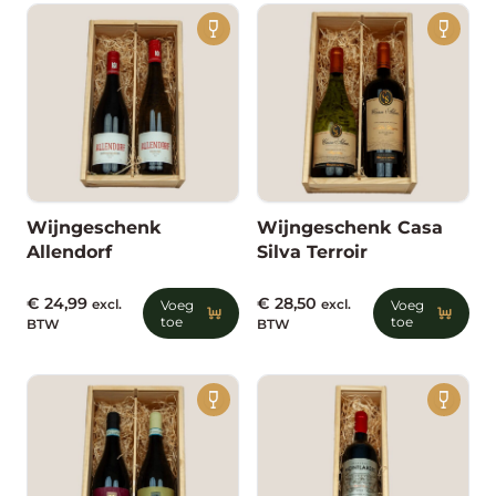
Wijngeschenk
Wijngeschenk Casa
Allendorf
Silva Terroir
€
24,99
€
28,50
excl.
Voeg
excl.
Voeg
toe
toe
BTW
BTW