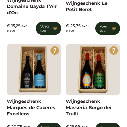
Wijngeschenk
Wijngeschenk Le
Domaine Gayda T’Air
Petit Beret
d’Oc
€
15,25
€
23,75
excl.
Voeg
excl.
Voeg
toe
toe
BTW
BTW
Wijngeschenk
Wijngeschenk
Marqués de Cáceres
Masseria Borgo dei
Excellens
Trulli
€
20,75
€
19,99