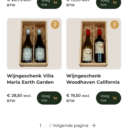
excl.
Voeg
excl.
Voeg
toe
toe
BTW
BTW
Wijngeschenk Villa
Wijngeschenk
Maria Earth Garden
Woodhaven California
€
28,50
€
19,50
excl.
Voeg
excl.
Voeg
toe
toe
BTW
BTW
1
…
8
Volgende pagina