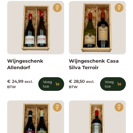
Wijngeschenk
Wijngeschenk Casa
Allendorf
Silva Terroir
€
24,99
€
28,50
excl.
Voeg
excl.
Voeg
toe
toe
BTW
BTW