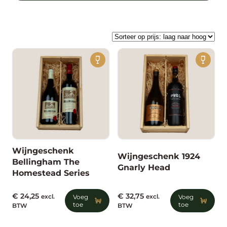
en maak van deze kerst een
onvergetelijk moment!
Wijngeschenk
Wijngeschenk 1924
Bellingham The
Gnarly Head
Homestead Series
€
24,25
€
32,75
excl.
Voeg
excl.
Voeg
toe
toe
BTW
BTW