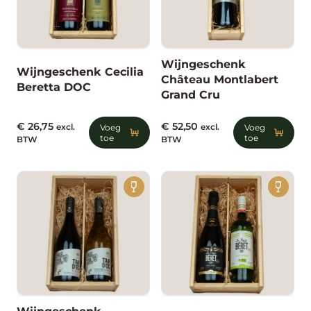
Wijngeschenk
Wijngeschenk Cecilia
Château Montlabert
Beretta DOC
Grand Cru
€
26,75
€
52,50
excl.
Voeg
excl.
Voeg
toe
toe
BTW
BTW