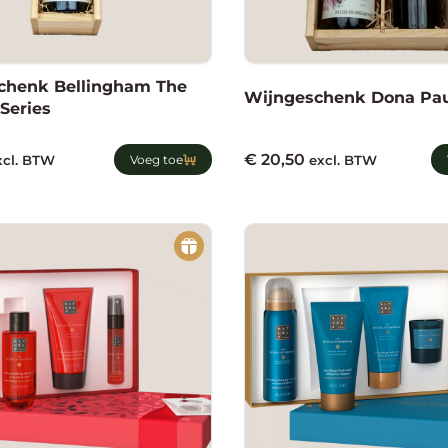
chenk Bellingham The
Wijngeschenk Dona Pa
Series
€
20,50
xcl. BTW
Voeg toe
excl. BTW