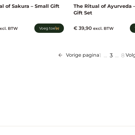
al of Sakura – Small Gift
The Ritual of Ayurveda
Gift Set
€
39,90
xcl. BTW
Voeg toe
excl. BTW
Vorige pagina
1
…
3
…
8
Vol