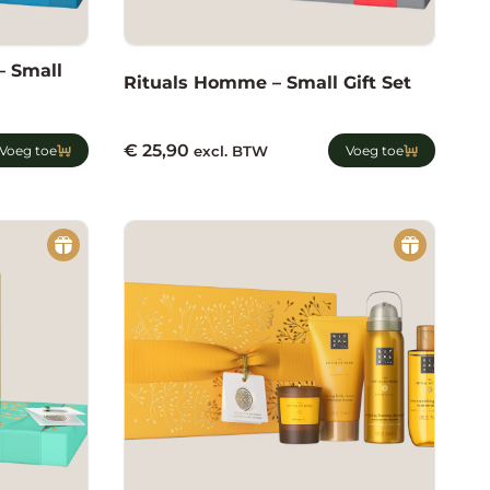
– Small
Rituals Homme – Small Gift Set
€
25,90
Voeg toe
excl. BTW
Voeg toe