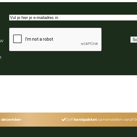
E-
mailadres
CAPTCHA
Sc
uw
n
3 december
Zelf
kerstpakket
samenstellen vanaf 5