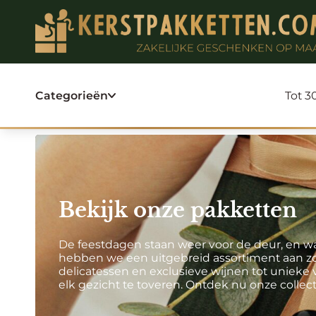
Categorieën
Tot 30
Bekijk onze pakketten
De feestdagen staan weer voor de deur, en 
hebben we een uitgebreid assortiment aan zo
delicatessen en exclusieve wijnen tot uniek
elk gezicht te toveren. Ontdek nu onze colle