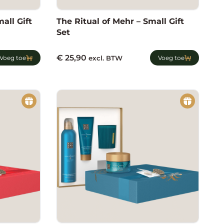
all Gift
The Ritual of Mehr – Small Gift
Set
€
25,90
Voeg toe
excl. BTW
Voeg toe