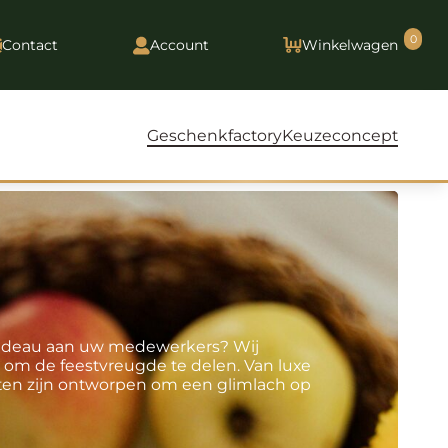
0
Contact
Account
Winkelwagen
Geschenkfactory
Keuzeconcept
 cadeau aan uw medewerkers? Wij
 om de feestvreugde te delen. Van luxe
tten zijn ontworpen om een glimlach op