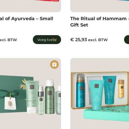
al of Ayurveda – Small
The Ritual of Hammam 
Gift Set
€
25,93
xcl. BTW
Voeg toe
excl. BTW