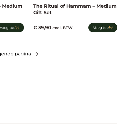
 – Medium
The Ritual of Hammam – Medium
Gift Set
€
39,90
Voeg toe
excl. BTW
Voeg toe
gende pagina