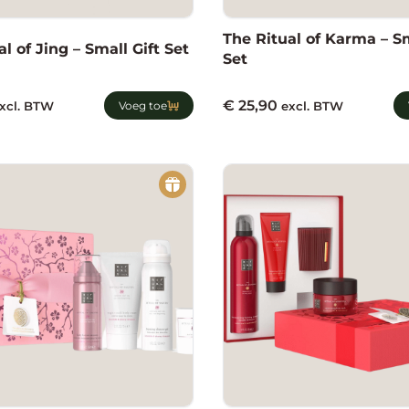
The Ritual of Karma – Sm
l of Jing – Small Gift Set
Set
€
25,90
xcl. BTW
Voeg toe
excl. BTW