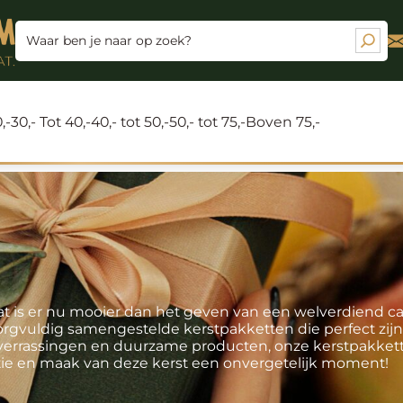
,-
30,- Tot 40,-
40,- tot 50,-
50,- tot 75,-
Boven 75,-
wat is er nu mooier dan het geven van een welverdiend
rgvuldig samengestelde kerstpakketten die perfect zijn
e verrassingen en duurzame producten, onze kerstpakke
ctie en maak van deze kerst een onvergetelijk moment!