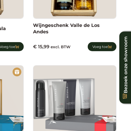
Wijngeschenk Valle de Los
ula
Andes
Bezoek onze showroom
€
15,99
Voeg toe
excl. BTW
Voeg toe