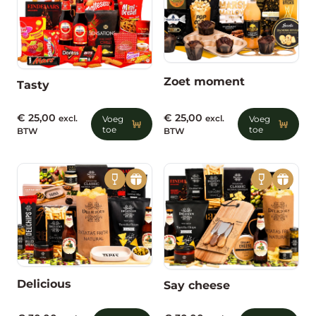
Zoet moment
Tasty
€
25,00
€
25,00
excl.
Voeg
excl.
Voeg
toe
toe
BTW
BTW
Delicious
Say cheese