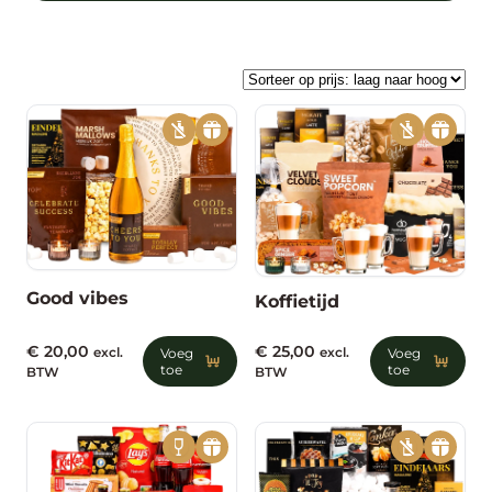
en maak van deze kerst een
onvergetelijk moment!
Good vibes
Koffietijd
€
20,00
€
25,00
excl.
Voeg
excl.
Voeg
toe
toe
BTW
BTW