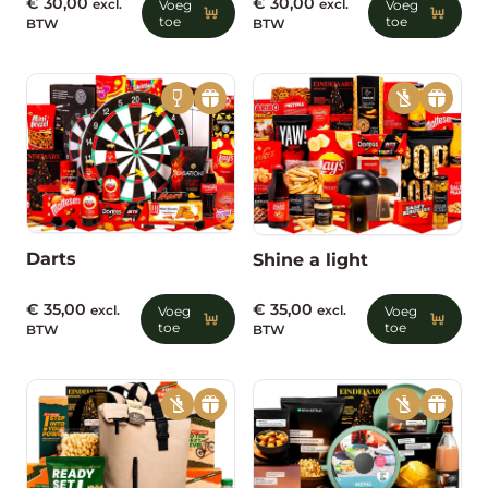
€
30,00
€
30,00
excl.
Voeg
excl.
Voeg
toe
toe
BTW
BTW
Darts
Shine a light
€
35,00
€
35,00
excl.
Voeg
excl.
Voeg
toe
toe
BTW
BTW