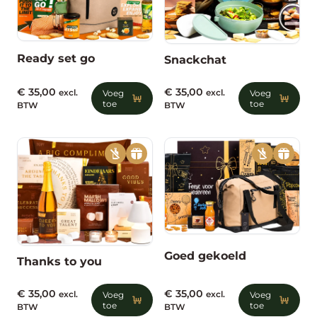
Ready set go
Snackchat
€
35,00
€
35,00
excl.
Voeg
excl.
Voeg
toe
toe
BTW
BTW
Goed gekoeld
Thanks to you
€
35,00
€
35,00
excl.
Voeg
excl.
Voeg
toe
toe
BTW
BTW