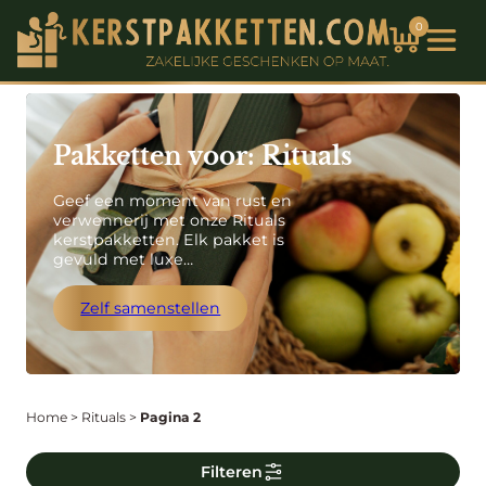
0
Pakketten voor: Rituals
Geef een moment van rust en
verwennerij met onze Rituals
kerstpakketten. Elk pakket is
gevuld met luxe
verzorgingsproducten zoals
geurige bad-oliën, bodycrèmes en
Zelf samenstellen
douchesets die pure ontspanning
bieden. Verras medewerkers of
relaties met een stijlvol geschenk
dat de feestdagen extra bijzonder
maakt.
Home
>
Rituals
>
Pagina 2
Filteren