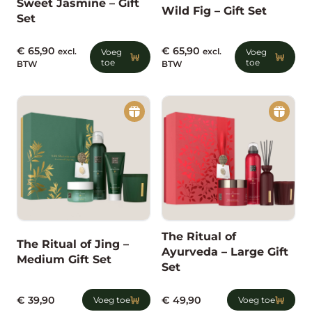
Sweet Jasmine – Gift
Wild Fig – Gift Set
Set
€
65,90
€
65,90
excl.
Voeg
excl.
Voeg
toe
toe
BTW
BTW
The Ritual of
The Ritual of Jing –
Ayurveda – Large Gift
Medium Gift Set
Set
€
39,90
€
49,90
Voeg toe
Voeg toe