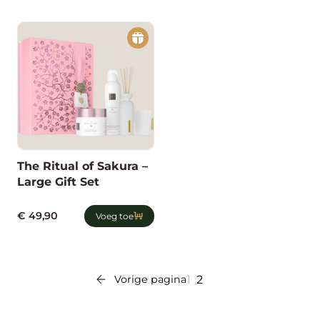
The Ritual of Sakura –
Large Gift Set
€
49,90
Voeg toe
Vorige pagina
1
2