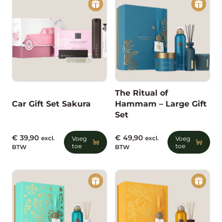
The Ritual of
Car Gift Set Sakura
Hammam – Large Gift
Set
€
39,90
€
49,90
excl.
Voeg
excl.
Voeg
toe
toe
BTW
BTW