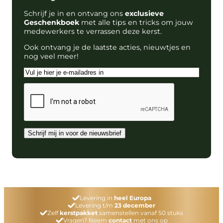
Schrijf je in en ontvang ons
exclusieve
Geschenkboek
met alle tips en tricks om jouw
medewerkers te verrassen deze kerst.
Ook ontvang je de laatste acties, nieuwtjes en
nog veel meer!
E-
mailadres
CAPTCHA
Schrijf mij in voor de nieuwsbrief
Levering in
heel Europa
Levering t/m
23 december
Zelf
kerstpakket
samenstellen vanaf 50 stuks
Vragen? Neem
contact
met ons op