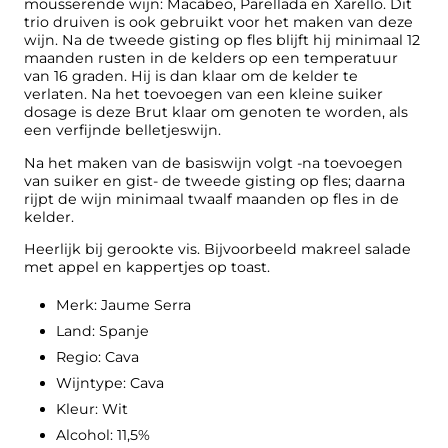
a
mousserende wijn: Macabeo, Parellada en Xarello. Dit
trio druiven is ook gebruikt voor het maken van deze
a
wijn. Na de tweede gisting op fles blijft hij minimaal 12
n
maanden rusten in de kelders op een temperatuur
t
van 16 graden. Hij is dan klaar om de kelder te
a
verlaten. Na het toevoegen van een kleine suiker
dosage is deze Brut klaar om genoten te worden, als
l
een verfijnde belletjeswijn.
Na het maken van de basiswijn volgt -na toevoegen
van suiker en gist- de tweede gisting op fles; daarna
rijpt de wijn minimaal twaalf maanden op fles in de
kelder.
Heerlijk bij gerookte vis. Bijvoorbeeld makreel salade
met appel en kappertjes op toast.
Merk: Jaume Serra
Land: Spanje
Regio: Cava
Wijntype: Cava
Kleur: Wit
Alcohol: 11,5%