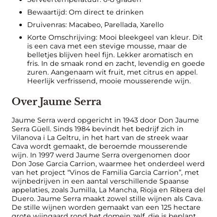
Bewaartijd: Om direct te drinken
Druivenras: Macabeo, Parellada, Xarello
Korte Omschrijving: Mooi bleekgeel van kleur. Dit
is een cava met een stevige mousse, maar de
belletjes blijven heel fijn. Lekker aromatisch en
fris. In de smaak rond en zacht, levendig en goede
zuren. Aangenaam wit fruit, met citrus en appel.
Heerlijk verfrissend, mooie mousserende wijn.
Over Jaume Serra
Jaume Serra werd opgericht in 1943 door Don Jaume
Serra Güell. Sinds 1984 bevindt het bedrijf zich in
Vilanova i La Geltru, in het hart van de streek waar
Cava wordt gemaakt, de beroemde mousserende
wijn. In 1997 werd Jaume Serra overgenomen door
Don Jose Garcia Carrion, waarmee het onderdeel werd
van het project “Vinos de Familia Garcia Carrion”, met
wijnbedrijven in een aantal verschillende Spaanse
appelaties, zoals Jumilla, La Mancha, Rioja en Ribera del
Duero. Jaume Serra maakt zowel stille wijnen als Cava.
De stille wijnen worden gemaakt van een 125 hectare
grote wijngaard rond het domein zelf, die is beplant