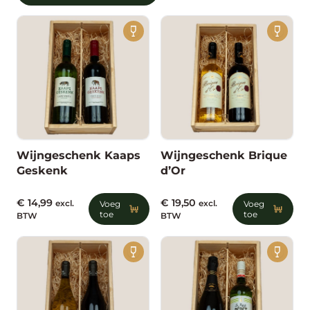
Wijngeschenk Kaaps
Wijngeschenk Brique
Geskenk
d’Or
€
14,99
€
19,50
excl.
Voeg
excl.
Voeg
toe
toe
BTW
BTW