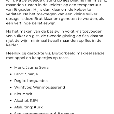
wijn. Na de tweede gisting op fles blijft hij minimaal 12
maanden rusten in de kelders op een temperatuur
van 16 graden. Hij is dan klaar om de kelder te
verlaten. Na het toevoegen van een kleine suiker
dosage is deze Brut klaar om genoten te worden, als
een verfijnde belletjeswijn.
Na het maken van de basiswijn volgt -na toevoegen
van suiker en gist- de tweede gisting op fles; daarna
rijpt de wijn minimaal twaalf maanden op fles in de
kelder.
Heerlijk bij gerookte vis. Bijvoorbeeld makreel salade
met appel en kappertjes op toast.
Merk: Jaume Serra
Land: Spanje
Regio: Languedoc
Wijntype: Wijnmousserend
Kleur: Wit
Alcohol: 11,5%
Afsluiting: Kurk
Serveertemperatuur: 6-8 graden