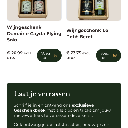
Wijngeschenk
Wijngeschenk Le
Domaine Gayda Flying
Petit Beret
Solo
€
20,99
€
23,75
excl.
Voeg
excl.
Voeg
toe
toe
BTW
BTW
Laat je verrassen
Schrijf je in en ontvang ons
exclusieve
Geschenkboek
met alle tips en tricks om jouw
medewerkers te verrassen deze kerst.
Ook ontvang je de laatste acties, nieuwtjes en