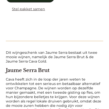
j
n
Stel pakket samen
g
e
s
c
h
e
n
k
Beschrijving
Dit wijngeschenk van Jaume Serra bestaat uit twee
J
mooie wijnen, namelijk de Jaume Serra Brut & de
Jaume Serra Cava Gold.
a
u
Jaume Serra Brut
m
e
Cava heeft zich in de loop der jaren weten te
S
ontwikkelen tot een serieus en betaalbaar alternatief
voor Champagne. De wijnen worden op dezelfde
e
manier gemaakt, met een tweede gisting op fles, om
r
hun bijzondere belletjes te krijgen. Voor deze wijnen
r
worden als regel lokale druiven gebruikt, omdat deze
a
de mooie zuren hebben die nodig zijn voor