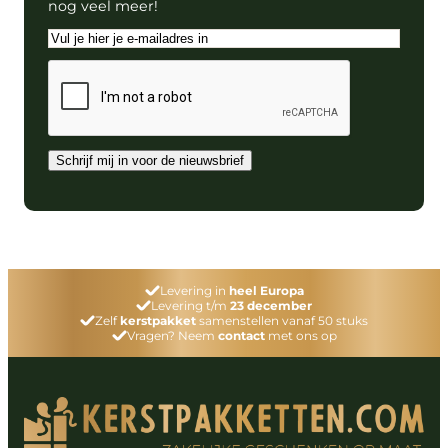
nog veel meer!
E-
mailadres
CAPTCHA
Schrijf mij in voor de nieuwsbrief
Levering in
heel Europa
Levering t/m
23 december
Zelf
kerstpakket
samenstellen vanaf 50 stuks
Vragen? Neem
contact
met ons op